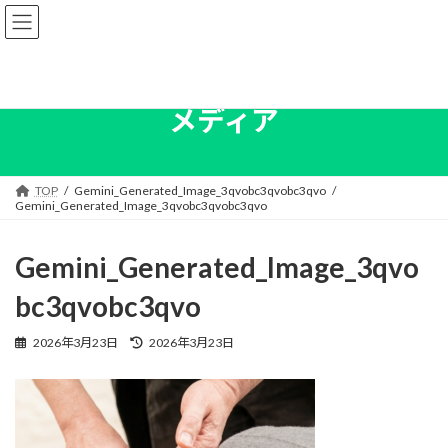
コ
ナ
ン
ビ
テ
ゲ
ン
ー
ツ
シ
へ
ョ
メディア
ス
ン
キ
に
ッ
移
プ
動
TOP
Gemini_Generated_Image_3qvobc3qvobc3qvo
Gemini_Generated_Image_3qvobc3qvobc3qvo
Gemini_Generated_Image_3qvo
bc3qvobc3qvo
最
2026年3月23日
2026年3月23日
終
更
新
日
時
: