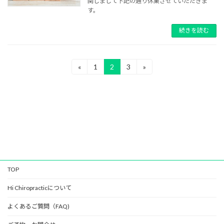
関しまして下記の通り休業させていただきま
す。
続きを読む
投
«
1
2
3
»
固
固
固
定
定
定
稿
ペ
ペ
ペ
の
ー
ー
ー
ジ
ジ
ジ
ペ
ー
ジ
送
TOP
り
Hi Chiropracticについて
よくあるご質問（FAQ)